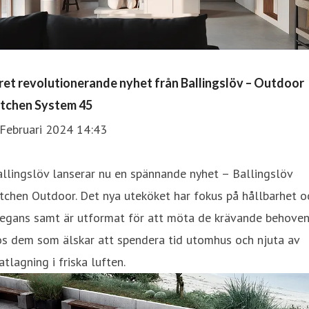
ret revolutionerande nyhet från Ballingslöv – Outdoor
itchen System 45
 Februari 2024 14:43
llingslöv lanserar nu en spännande nyhet – Ballingslöv
tchen Outdoor. Det nya uteköket har fokus på hållbarhet o
legans samt är utformat för att möta de krävande behove
os dem som älskar att spendera tid utomhus och njuta av
tlagning i friska luften.