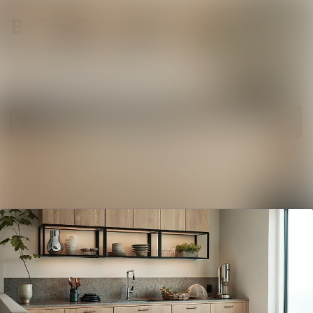
Senaste nyheterna
Sök i nyhetsrumm
Nyhetsarkiv
Följ
Följer
Mediearkiv
Kontakt