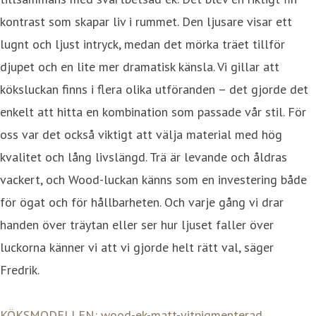
kontrast som skapar liv i rummet. Den ljusare visar ett
lugnt och ljust intryck, medan det mörka träet tillför
djupet och en lite mer dramatisk känsla. Vi gillar att
köksluckan finns i flera olika utföranden – det gjorde det
enkelt att hitta en kombination som passade vår stil. För
oss var det också viktigt att välja material med hög
kvalitet och lång livslängd. Trä är levande och åldras
vackert, och Wood-luckan känns som en investering både
för ögat och för hållbarheten. Och varje gång vi drar
handen över träytan eller ser hur ljuset faller över
luckorna känner vi att vi gjorde helt rätt val, säger
Fredrik.
KÖKSMODELLEN: wood-ek-matt-vitpigmenterad