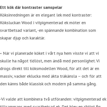
Ett kök där kontraster samspelar
Köksinredningen är en elegant lek med kontraster:
Köksluckan Wood i vitpigmenterad ek möter en
svartbetsad variant, -en spännande kombination som
skapar djup och karaktär.
-
När vi planerade köket i vårt nya hem visste vi att vi
skulle ha något tidlöst, men ändå med personlighet. Vi
drogs direkt till köksmodellen Wood, för att det är en
massiv, vacker eklucka med äkta träkänsla – och för att
den känns både klassisk och modern på samma gång.
-Vi valde att kombinera två utföranden: vitpigmenterad ek
tillsammans med svartbetsad ek. Det blev en riktigt fin