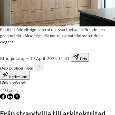
Ekkök i både vitpigmenterat och svartbetsat utförande – en
genomtänkt köksdesign där naturliga material möter tidlös
elegans.
Blogginlägg
—
17 April 2025 11:31
Dela
Dela publiceringen
Kopiera länk
Länk kopierad!
Ladda ner
Från strandvilla till arkitektritad