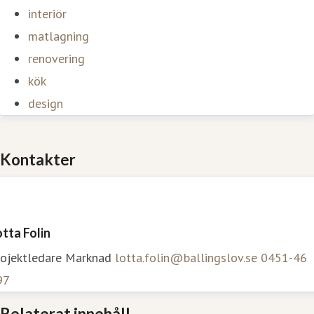
interiör
matlagning
renovering
kök
design
Kontakter
tta Folin
rojektledare Marknad
lotta.folin@ballingslov.se
0451-46
97
Relaterat innehåll