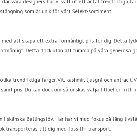
 där våra designers har vi valt ut ett antal trendriktiga f
stängning som är unik för vårt Selekt-sortiment.
t med att skapa ett extra förmånligt pris för dig. Detta ly
 förmånligt. Detta dock utan att tumma på våra generösa ga
olika trendriktiga färger. Vit, kashmir, ljusgrå och antracit
 samt pris. Du kan dock om så önskas välja tillbehör fritt f
n i skånska Ballingslöv. Här har vi med fokus på lång livslä
transporteras till dig med fossilfri transport.