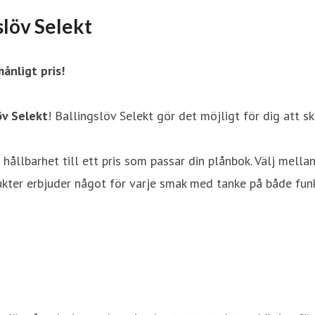
slöv Selekt
ånligt pris!
öv Selekt
! Ballingslöv Selekt gör det möjligt för dig att sk
ållbarhet till ett pris som passar din plånbok. Välj mella
er erbjuder något för varje smak med tanke på både funktio