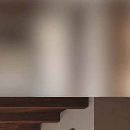
Sök i nyhetsrummet
Följ
Följer