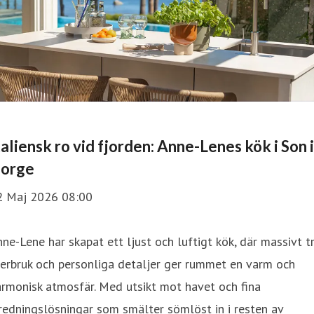
taliensk ro vid fjorden: Anne-Lenes kök i Son i
orge
2 Maj 2026 08:00
ne-Lene har skapat ett ljust och luftigt kök, där massivt tr
erbruk och personliga detaljer ger rummet en varm och
rmonisk atmosfär. Med utsikt mot havet och fina
redningslösningar som smälter sömlöst in i resten av