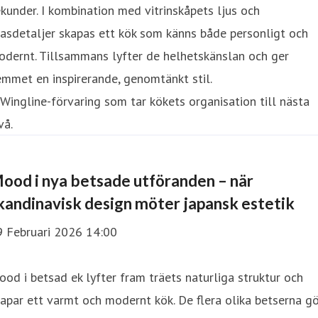
kunder. I kombination med vitrinskåpets ljus och
asdetaljer skapas ett kök som känns både personligt och
dernt. Tillsammans lyfter de helhetskänslan och ger
mmet en inspirerande, genomtänkt stil.
ood i nya betsade utföranden – när
kandinavisk design möter japansk estetik
9 Februari 2026 14:00
od i betsad ek lyfter fram träets naturliga struktur och
apar ett varmt och modernt kök. De flera olika betserna g