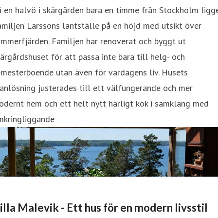
 en halvö i skärgården bara en timme från Stockholm ligg
miljen Larssons lantställe på en höjd med utsikt över
mmerfjärden. Familjen har renoverat och byggt ut
ärgårdshuset för att passa inte bara till helg- och
emesterboende utan även för vardagens liv. Husets
anlösning justerades till ett välfungerande och mer
dernt hem och ett helt nytt härligt kök i samklang med
mkringliggande
illa Malevik - Ett hus för en modern livsstil