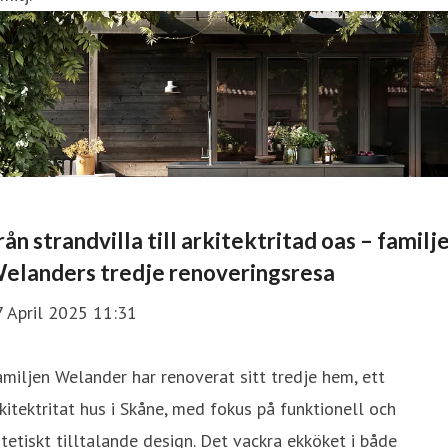
rån strandvilla till arkitektritad oas – familj
elanders tredje renoveringsresa
7 April 2025 11:31
miljen Welander har renoverat sitt tredje hem, ett
kitektritat hus i Skåne, med fokus på funktionell och
tetiskt tilltalande design. Det vackra ekköket i både