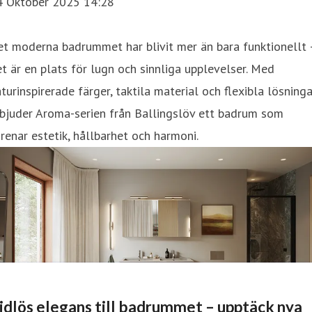
4 Oktober 2025 14:28
t moderna badrummet har blivit mer än bara funktionellt 
t är en plats för lugn och sinnliga upplevelser. Med
turinspirerade färger, taktila material och flexibla lösninga
bjuder Aroma-serien från Ballingslöv ett badrum som
renar estetik, hållbarhet och harmoni.
idlös elegans till badrummet – upptäck nya