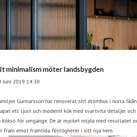
it minimalism möter landsbygden
0 Juni 2019 14:30
miljen Gunnarsson har renoverat sitt drömhus i norra Skån
apat ett ljust och modernt kök med svartvita detaljer och
n köksö för umgänge. De är mycket nöjda med resultatet o
r fram emot framtida festligheter i sitt nya hem.