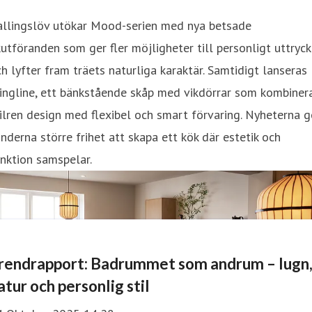
allingslöv utökar Mood-serien med nya betsade
utföranden som ger fler möjligheter till personligt uttryck
h lyfter fram träets naturliga karaktär. Samtidigt lanseras
ingline, ett bänkstående skåp med vikdörrar som kombiner
ilren design med flexibel och smart förvaring. Nyheterna g
nderna större frihet att skapa ett kök där estetik och
nktion samspelar.
rendrapport: Badrummet som andrum – lugn
atur och personlig stil