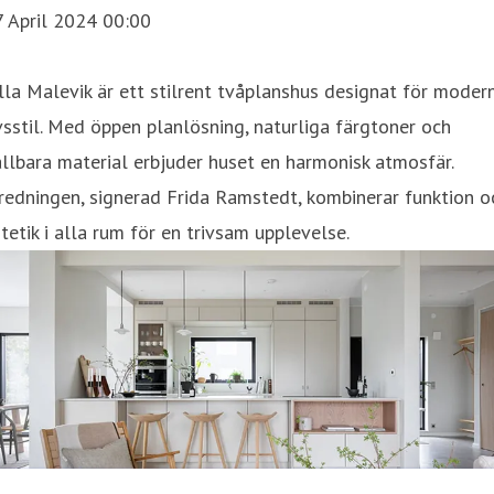
7 April 2024 00:00
lla Malevik är ett stilrent tvåplanshus designat för moder
vsstil. Med öppen planlösning, naturliga färgtoner och
llbara material erbjuder huset en harmonisk atmosfär.
redningen, signerad Frida Ramstedt, kombinerar funktion o
tetik i alla rum för en trivsam upplevelse.