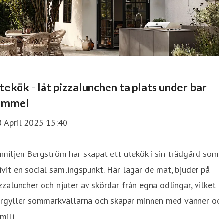
tekök - låt pizzalunchen ta plats under bar
immel
0 April 2025 15:40
miljen Bergström har skapat ett utekök i sin trädgård som
ivit en social samlingspunkt. Här lagar de mat, bjuder på
zzaluncher och njuter av skördar från egna odlingar, vilket
örgyller sommarkvällarna och skapar minnen med vänner o
milj.