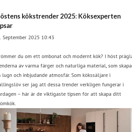
östens kökstrender 2025: Köksexperten
ipsar
1 September 2025 10:43
römmer du om ett ombonat och modernt kök? I höst prägl
enderna av varma färger och naturliga material, som skapa
 lugn och inbjudande atmosfär. Som kökssäljare i
llingslöv ser jag att dessa trender verkligen fungerar i
rdagen – här är de viktigaste tipsen för att skapa ditt
römkök.