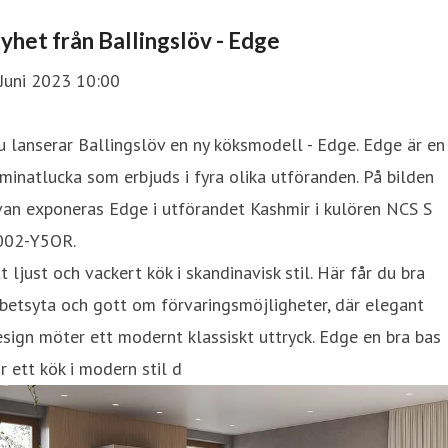
yhet från Ballingslöv - Edge
Juni 2023 10:00
 lanserar Ballingslöv en ny köksmodell - Edge. Edge är en
minatlucka som erbjuds i fyra olika utföranden. På bilden
an exponeras Edge i utförandet Kashmir i kulören NCS S
002-Y5OR.
t ljust och vackert kök i skandinavisk stil. Här får du bra
betsyta och gott om förvaringsmöjligheter, där elegant
sign möter ett modernt klassiskt uttryck. Edge en bra bas
r ett kök i modern stil d