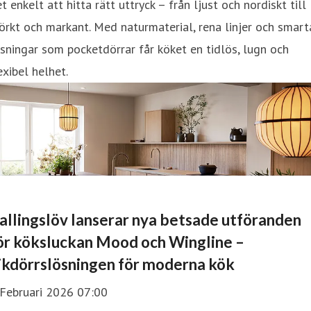
t enkelt att hitta rätt uttryck – från ljust och nordiskt till
rkt och markant. Med naturmaterial, rena linjer och smart
sningar som pocketdörrar får köket en tidlös, lugn och
exibel helhet.
allingslöv lanserar nya betsade utföranden
ör köksluckan Mood och Wingline –
ikdörrslösningen för moderna kök
 Februari 2026 07:00