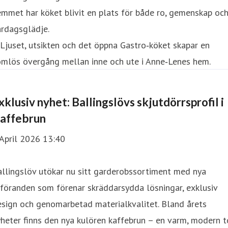
mmet har köket blivit en plats för både ro, gemenskap oc
ardagsglädje.
xklusiv nyhet: Ballingslövs skjutdörrsprofil i
affebrun
April 2026 13:40
llingslöv utökar nu sitt garderobssortiment med nya
föranden som förenar skräddarsydda lösningar, exklusiv
sign och genomarbetad materialkvalitet. Bland årets
heter finns den nya kulören kaffebrun – en varm, modern 