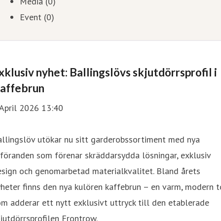
Media (0)
Event (0)
xklusiv nyhet: Ballingslövs skjutdörrsprofil i
affebrun
April 2026 13:40
llingslöv utökar nu sitt garderobssortiment med nya
föranden som förenar skräddarsydda lösningar, exklusiv
sign och genomarbetad materialkvalitet. Bland årets
heter finns den nya kulören kaffebrun – en varm, modern 
m adderar ett nytt exklusivt uttryck till den etablerade
jutdörrsprofilen Frontrow.