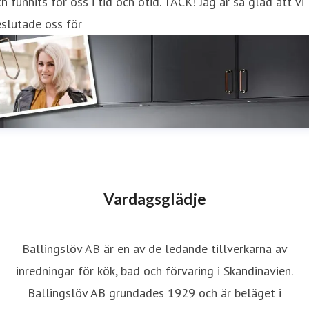
h funnits för oss i tid och otid. TACK! Jag är så glad att vi
slutade oss för
Vardagsglädje
Ballingslöv AB är en av de ledande tillverkarna av
inredningar för kök, bad och förvaring i Skandinavien.
Ballingslöv AB grundades 1929 och är beläget i