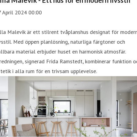
illa Malevik - Ett hus för en modern livsstil
7 April 2024 00:00
lla Malevik är ett stilrent tvåplanshus designat för moder
vsstil. Med öppen planlösning, naturliga färgtoner och
llbara material erbjuder huset en harmonisk atmosfär.
redningen, signerad Frida Ramstedt, kombinerar funktion o
tetik i alla rum för en trivsam upplevelse.