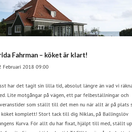
rida Fahrman – köket är klart!
2 Februari 2018 09:00
sst har det tagit sin lilla tid, absolut längre än vad vi räkn
d. Lite motgångar på vägen, ett par felbeställningar och
veranstider som ställt till det men nu när allt är på plats 
 köket komplett! Stort tack till dig Niklas, på Ballingslöv
ngens Kurva. För allt du har fixat, hjälpt till med, ställt u