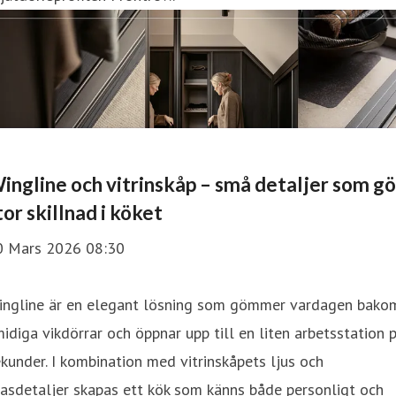
ingline och vitrinskåp – små detaljer som gö
tor skillnad i köket
0 Mars 2026 08:30
ingline är en elegant lösning som gömmer vardagen bako
idiga vikdörrar och öppnar upp till en liten arbetsstation 
kunder. I kombination med vitrinskåpets ljus och
asdetaljer skapas ett kök som känns både personligt och