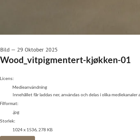
Bild
—
29 Oktober 2025
Wood_vitpigmentert-kjøkken-01
go to media item
Licens:
Medieanvändning
Innehållet får laddas ner, användas och delas i olika mediekanaler 
Filformat:
.jpg
Storlek:
1024 x 1536, 278 KB