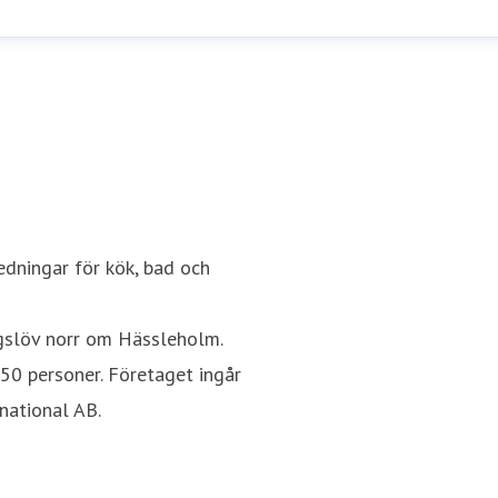
edningar för kök, bad och
ngslöv norr om Hässleholm.
350 personer. Företaget ingår
national AB.