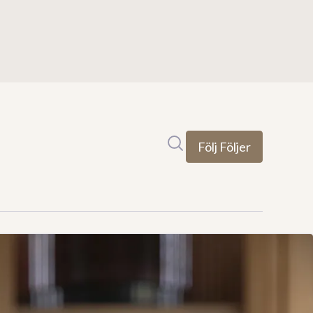
Sök i nyhetsrummet
Följ
Följer