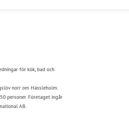
edningar för kök, bad och
ngslöv norr om Hässleholm.
350 personer. Företaget ingår
national AB.