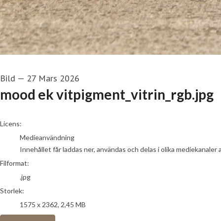
Bild
—
27 Mars 2026
mood ek vitpigment_vitrin_rgb.jpg
go to media item
Licens:
Medieanvändning
Innehållet får laddas ner, användas och delas i olika mediekanaler 
Filformat:
.jpg
Storlek:
1575 x 2362, 2,45 MB