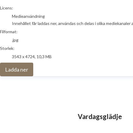
go to media item
Licens:
Medieanvändning
Innehållet får laddas ner, användas och delas i olika mediekanaler 
Filformat:
.jpg
Storlek:
3543 x 4724, 10,3 MB
Ladda ner
Vardagsglädje