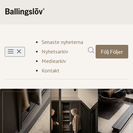
Senaste nyheterna
Sök i nyhetsrumm
Nyhetsarkiv
Följ
Följer
Mediearkiv
Kontakt