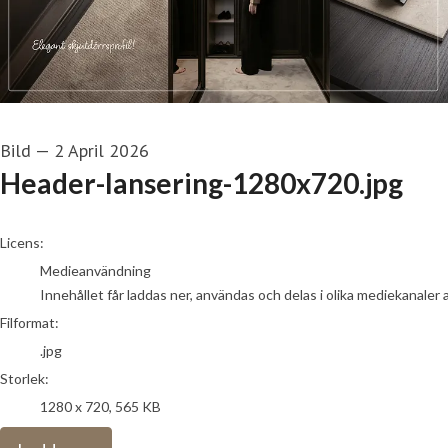
Bild
—
2 April 2026
Header-lansering-1280x720.jpg
go to media item
Licens:
Medieanvändning
Innehållet får laddas ner, användas och delas i olika mediekanaler 
Filformat:
.jpg
Storlek:
1280 x 720, 565 KB