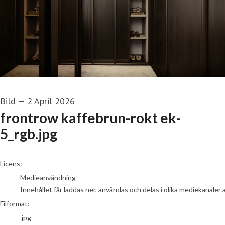
Bild
—
2 April 2026
frontrow kaffebrun-rokt ek-
5_rgb.jpg
go to media item
Licens:
Medieanvändning
Innehållet får laddas ner, användas och delas i olika mediekanaler 
Filformat:
.jpg