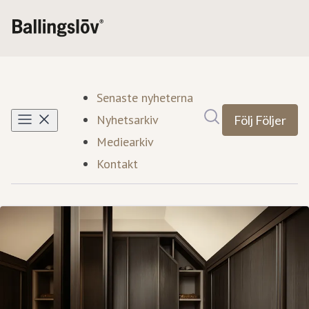
Senaste nyheterna
Sök i nyhetsrumm
Nyhetsarkiv
Följ
Följer
Mediearkiv
Kontakt