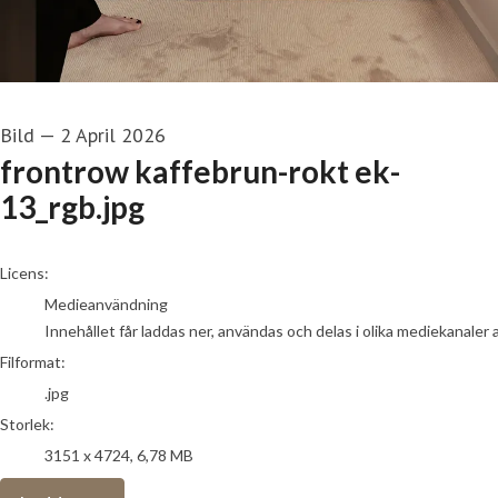
Bild
—
2 April 2026
frontrow kaffebrun-rokt ek-
13_rgb.jpg
go to media item
Licens:
Medieanvändning
Innehållet får laddas ner, användas och delas i olika mediekanaler 
Filformat:
.jpg
Storlek:
3151 x 4724, 6,78 MB