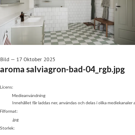
Bild
—
17 Oktober 2025
aroma salviagron-bad-04_rgb.jpg
go to media item
Licens:
Medieanvändning
Innehållet får laddas ner, användas och delas i olika mediekanaler 
Filformat:
.jpg
Storlek: