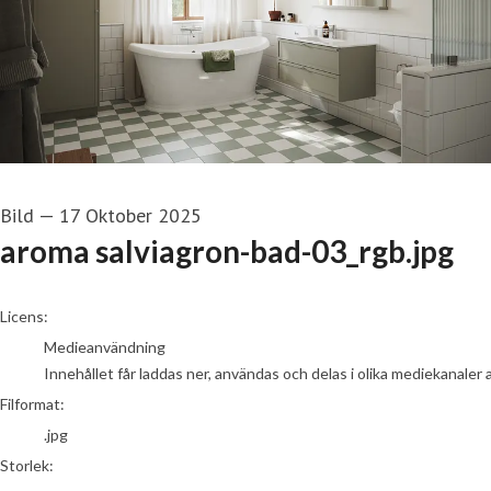
Bild
—
17 Oktober 2025
aroma salviagron-bad-03_rgb.jpg
go to media item
Licens:
Medieanvändning
Innehållet får laddas ner, användas och delas i olika mediekanaler 
Filformat:
.jpg
Storlek: